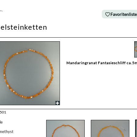
Favoritenliste
elsteinketten
Mandaringranat Fantasieschliff ca.
8501
le
methyst