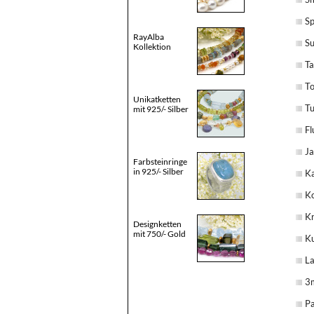
Sp
RayAlba
Su
Kollektion
Ta
T
Unikatketten
Tu
mit 925/- Silber
Fl
Ja
Farbsteinringe
in 925/- Silber
Ka
Ko
Kr
Designketten
mit 750/- Gold
Ku
La
3m
Pa