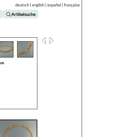
deutsch
|
english
|
español
|
française
Artikelsuche
5mm