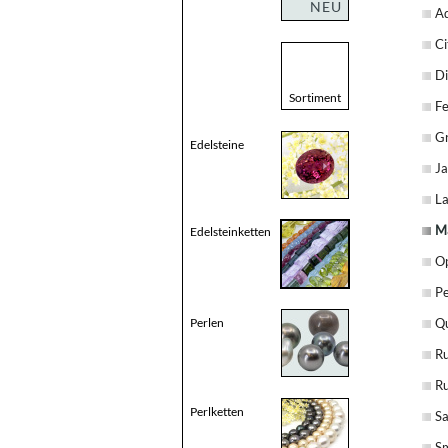
NEU
A
Ci
D
Sortiment
Fe
Gr
Edelsteine
J
La
M
Edelsteinketten
Op
Pe
Perlen
Q
Ru
Ru
Perlketten
Sa
S