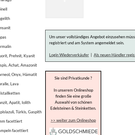
inell
gelith
nsanit
Um unser vollständiges Angebot einzusehen müsse
opas
registriert und am System angemeldet sein.
rmalin
Login Wiederverkäufer
|
Als neuen Händler regis
uorit, Prehnit, Kyanit
spis, Achat, Amazonit
rneol, Onyx, Hämatit
Sie sind Privatkunde ?
ralle, Lava
In unserem Onlineshop
istallketten
finden Sie eine große
Auswahl von schönen
nzit, Apatit, Iolith
Edelsteinen & Steinketten.
pislazuli, Türkis, Gaspith
>> weiter zum Onlineshop
m facettiert
mpeln facettiert