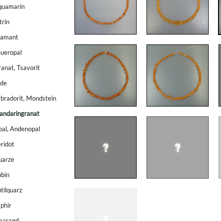
quamarin
trin
iamant
ueropal
anat, Tsavorit
ade
bradorit, Mondstein
andaringranat
al, Andenopal
ridot
uarze
bin
tilquarz
phir
maragd