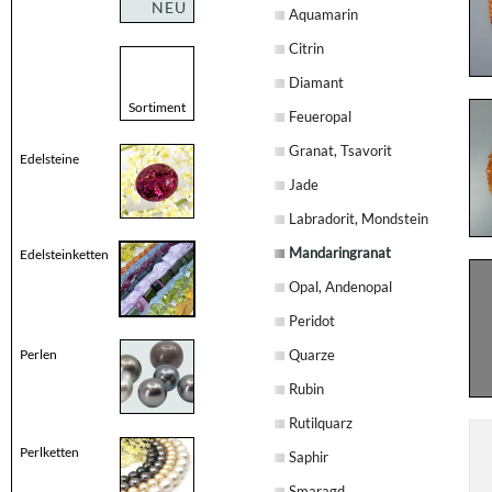
NEU
Aquamarin
Citrin
Diamant
Sortiment
Feueropal
Granat, Tsavorit
Edelsteine
Jade
Labradorit, Mondstein
Mandaringranat
Edelsteinketten
Opal, Andenopal
Peridot
Perlen
Quarze
Rubin
Rutilquarz
Perlketten
Saphir
Smaragd