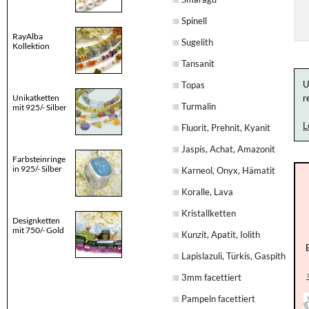
Spinell
RayAlba
Sugelith
Kollektion
Tansanit
U
Topas
Unikatketten
r
Turmalin
mit 925/- Silber
L
Fluorit, Prehnit, Kyanit
Jaspis, Achat, Amazonit
Farbsteinringe
in 925/- Silber
Karneol, Onyx, Hämatit
Koralle, Lava
Kristallketten
Designketten
mit 750/- Gold
Kunzit, Apatit, Iolith
Lapislazuli, Türkis, Gaspith
3mm facettiert
Pampeln facettiert