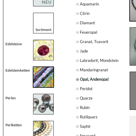
NEU
Aquamarin
Citrin
Diamant
Sortiment
Feueropal
Granat, Tsavorit
Edelsteine
Jade
Labradorit, Mondstein
Mandaringranat
Edelsteinketten
Opal, Andenopal
Peridot
Perlen
Quarze
Rubin
Rutilquarz
Perlketten
Saphir
Smaragd