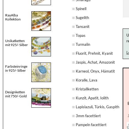
Spinell
RayAlba
Sugelith
Kollektion
Tansanit
U
Topas
Unikatketten
r
Turmalin
mit 925/- Silber
L
Fluorit, Prehnit, Kyanit
Jaspis, Achat, Amazonit
Farbsteinringe
in 925/- Silber
Karneol, Onyx, Hämatit
Koralle, Lava
Kristallketten
Designketten
mit 750/- Gold
Kunzit, Apatit, Iolith
Lapislazuli, Türkis, Gaspith
3mm facettiert
Pampeln facettiert