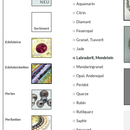
NEU
Aquamarin
Citrin
Diamant
Sortiment
Feueropal
Granat, Tsavorit
Edelsteine
Jade
Labradorit, Mondstein
Mandaringranat
Edelsteinketten
Opal, Andenopal
Peridot
Perlen
Quarze
Rubin
Rutilquarz
Perlketten
Saphir
Smaragd