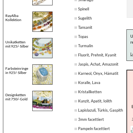
Spinell
RayAlba
Sugelith
Kollektion
Tansanit
U
Topas
Unikatketten
r
Turmalin
mit 925/- Silber
L
Fluorit, Prehnit, Kyanit
Jaspis, Achat, Amazonit
Farbsteinringe
in 925/- Silber
Karneol, Onyx, Hämatit
Koralle, Lava
Kristallketten
Designketten
mit 750/- Gold
Kunzit, Apatit, Iolith
Lapislazuli, Türkis, Gaspith
3mm facettiert
Pampeln facettiert