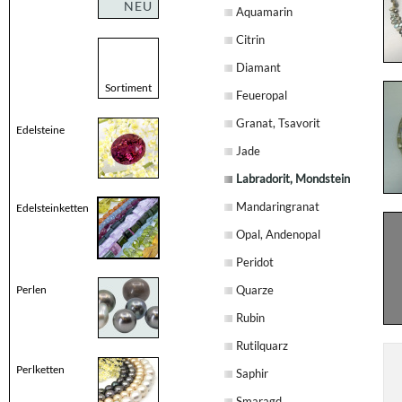
NEU
Aquamarin
Citrin
Diamant
Sortiment
Feueropal
Granat, Tsavorit
Edelsteine
Jade
Labradorit, Mondstein
Mandaringranat
Edelsteinketten
Opal, Andenopal
Peridot
Perlen
Quarze
Rubin
Rutilquarz
Perlketten
Saphir
Smaragd