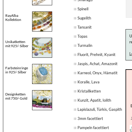
Spinell
RayAlba
Sugelith
Kollektion
Tansanit
U
Topas
Unikatketten
r
Turmalin
mit 925/- Silber
L
Fluorit, Prehnit, Kyanit
Jaspis, Achat, Amazonit
Farbsteinringe
in 925/- Silber
Karneol, Onyx, Hämatit
Koralle, Lava
Kristallketten
Designketten
mit 750/- Gold
Kunzit, Apatit, Iolith
Lapislazuli, Türkis, Gaspith
3mm facettiert
Pampeln facettiert