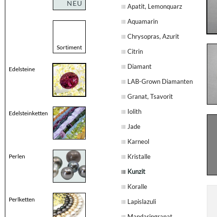
NEU
Apatit, Lemonquarz
Aquamarin
Chrysopras, Azurit
Sortiment
Citrin
Diamant
Edelsteine
LAB-Grown Diamanten
Granat, Tsavorit
Iolith
Edelsteinketten
Jade
Karneol
Perlen
Kristalle
Kunzit
Koralle
Perlketten
Lapislazuli
Mandaringranat