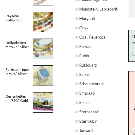
Mondstein, Labradorit
RayAlba
Morganit
Kollektion
Onyx
U
Opal, Feueropal
Unikatketten
r
Peridot
mit 925/- Silber
L
Rubin
Rutilquarz
Farbsteinringe
in 925/- Silber
Saphir
Schaumkoralle
Smaragd
Designketten
mit 750/- Gold
Spinell
Sternsaphir
Sternrubin
Tansanit