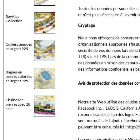
Toutes les données personnelles st
et n'est plus nécessaire à l'avenir 
RayAlba
Collection
Cryptage
Nous nous efforçons de conserver 
organisationnels appropriés afin qu'
Colliers uniques
en argent 925
sécurité de vos données lors de la
TLS) via HTTPS. Lors de la commun
des données en raison des canaux
des informations confidentielles par
Bagues en
pierres colorées
en argent 925
Avis de protection des données con
Chaines de
Notre site Web utilise des plugins 
pierres avec 18
Facebook Inc. , 1601 S. California 
kt or
reconnaissables à l'un des logos Fa
sont marqués de l'ajout « Facebook 
peuvent être consultés ici :
http://
Lorsque vous visitez un site Web su