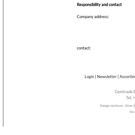
Responsibility and contact
Company address:
contact:
Login
|
Newsletter
|
Assorti
Gemtrade D
Tel.
Design necklaces · Silver
Sou