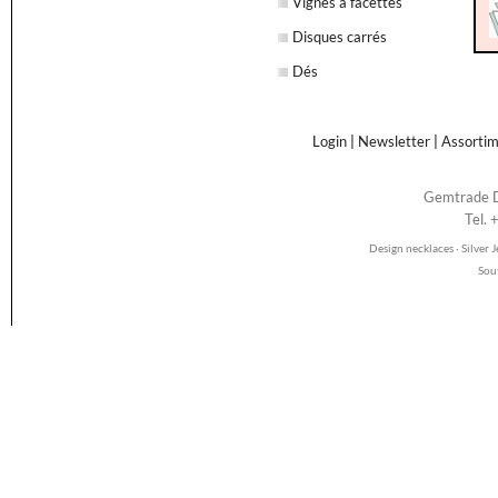
Vignes à facettes
Disques carrés
Dés
Login
|
Newsletter
|
Assorti
Gemtrade D
Tel.
Design necklaces · Silver
Sou