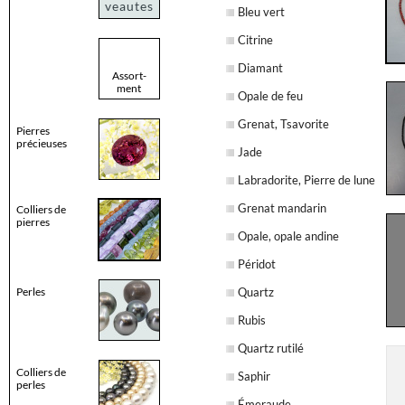
veautes
Bleu vert
Citrine
Diamant
Assort-
ment
Opale de feu
Grenat, Tsavorite
Pierres
précieuses
Jade
Labradorite, Pierre de lune
Grenat mandarin
Colliers de
pierres
Opale, opale andine
Péridot
Perles
Quartz
Rubis
Quartz rutilé
Colliers de
Saphir
perles
Émeraude