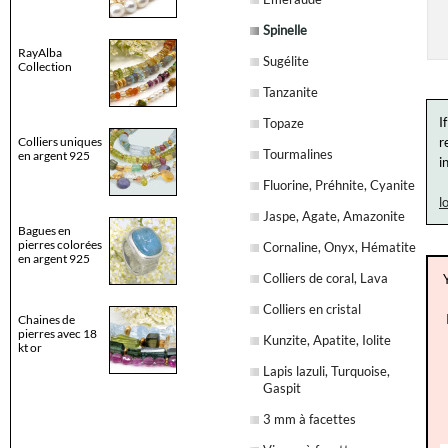
Spinelle
RayAlba
Sugélite
Collection
Tanzanite
I
Topaze
Colliers uniques
r
Tourmalines
en argent 925
i
Fluorine, Préhnite, Cyanite
l
Jaspe, Agate, Amazonite
Bagues en
pierres colorées
Cornaline, Onyx, Hématite
en argent 925
Colliers de coral, Lava
Colliers en cristal
Chaines de
pierres avec 18
Kunzite, Apatite, Iolite
kt or
Lapis lazuli, Turquoise,
Gaspit
3 mm à facettes