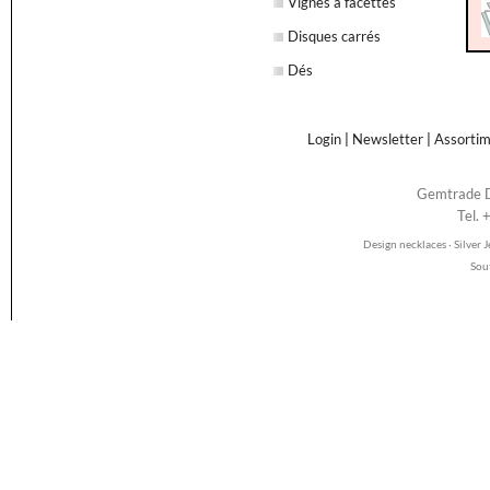
Vignes à facettes
Disques carrés
Dés
Login
|
Newsletter
|
Assorti
Gemtrade D
Tel.
Design necklaces · Silver
Sou