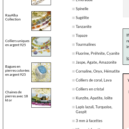
Spinelle
RayAlba
Sugélite
Collection
Tanzanite
I
Topaze
Colliers uniques
r
Tourmalines
en argent 925
i
Fluorine, Préhnite, Cyanite
l
Jaspe, Agate, Amazonite
Bagues en
pierres colorées
Cornaline, Onyx, Hématite
en argent 925
Colliers de coral, Lava
Colliers en cristal
Chaines de
pierres avec 18
Kunzite, Apatite, Iolite
kt or
Lapis lazuli, Turquoise,
Gaspit
3 mm à facettes