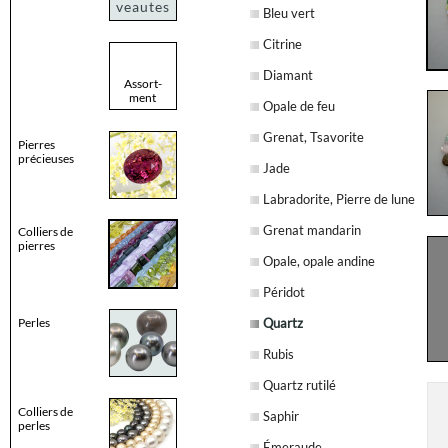
veautes
Bleu vert
Citrine
Diamant
Assort-
ment
Opale de feu
Grenat, Tsavorite
Pierres
précieuses
Jade
Labradorite, Pierre de lune
Grenat mandarin
Colliers de
pierres
Opale, opale andine
Péridot
Perles
Quartz
Rubis
Quartz rutilé
Colliers de
Saphir
perles
Émeraude