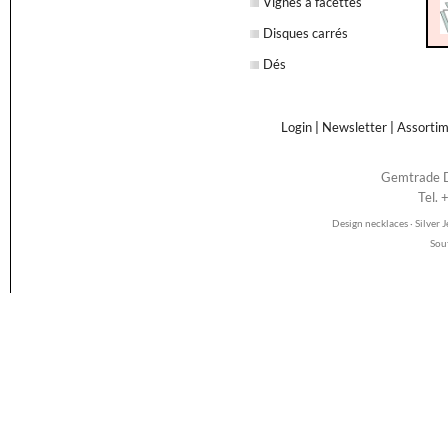
Vignes à facettes
Disques carrés
Dés
Login
|
Newsletter
|
Assorti
Gemtrade D
Tel.
Design necklaces · Silver
Sou