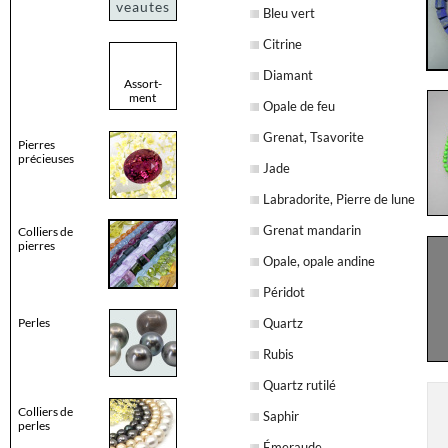
veautes
Bleu vert
Citrine
Diamant
Assort-
ment
Opale de feu
Grenat, Tsavorite
Pierres
précieuses
Jade
Labradorite, Pierre de lune
Grenat mandarin
Colliers de
pierres
Opale, opale andine
Péridot
Perles
Quartz
Rubis
Quartz rutilé
Colliers de
Saphir
perles
Émeraude