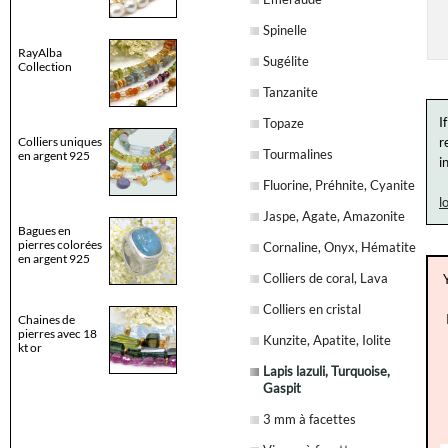
Spinelle
RayAlba
Sugélite
Collection
Tanzanite
I
Topaze
Colliers uniques
r
Tourmalines
en argent 925
i
Fluorine, Préhnite, Cyanite
l
Jaspe, Agate, Amazonite
Bagues en
pierres colorées
Cornaline, Onyx, Hématite
en argent 925
Colliers de coral, Lava
Colliers en cristal
Chaines de
pierres avec 18
Kunzite, Apatite, Iolite
kt or
Lapis lazuli, Turquoise,
Gaspit
3 mm à facettes