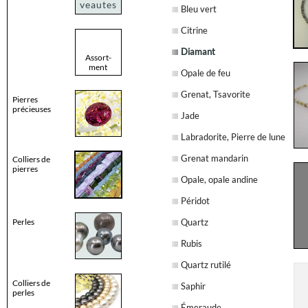
veautes
Bleu vert
Citrine
Diamant
Assort-
ment
Opale de feu
Grenat, Tsavorite
Pierres
précieuses
Jade
Labradorite, Pierre de lune
Grenat mandarin
Colliers de
pierres
Opale, opale andine
Péridot
Perles
Quartz
Rubis
Quartz rutilé
Colliers de
Saphir
perles
Émeraude