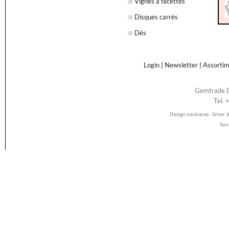
Vignes à facettes
Disques carrés
Dés
Login
|
Newsletter
|
Assorti
Gemtrade D
Tel.
Design necklaces · Silver
Sou