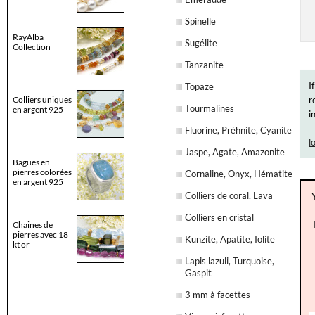
Spinelle
RayAlba
Sugélite
Collection
Tanzanite
I
Topaze
Colliers uniques
r
Tourmalines
en argent 925
i
Fluorine, Préhnite, Cyanite
l
Jaspe, Agate, Amazonite
Bagues en
pierres colorées
Cornaline, Onyx, Hématite
en argent 925
Colliers de coral, Lava
Colliers en cristal
Chaines de
pierres avec 18
Kunzite, Apatite, Iolite
kt or
Lapis lazuli, Turquoise,
Gaspit
3 mm à facettes